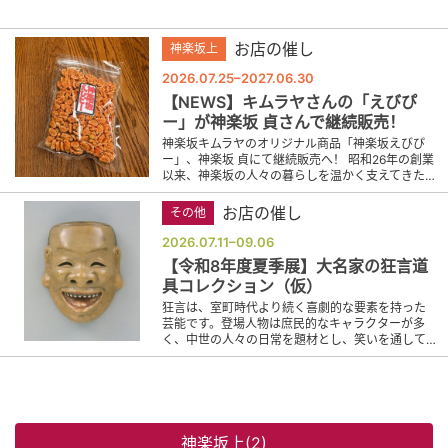
お店の催し
神楽坂上
2026.07.25–2027.06.30
【NEWS】キムラヤさんの「えびぴ
ー」が神楽坂 貞さんで継続販売！
神楽坂キムラヤのオリジナル商品「神楽坂えびぴ
ー」、神楽坂 貞にて継続販売へ！ 昭和26年の創業
以来、神楽坂の人々の暮らしを温かく支えてきた…
お店の催し
その他
2026.07.11–09.06
【令和8年度夏季展】大名家の狂言道
具コレクション（仮）
狂言は、室町時代より続く喜劇的な要素を持った
芸能です。登場人物は庶民的なキャラクターが多
く、中世の人々の日常を題材とし、笑いを通して…
神楽坂上(2)