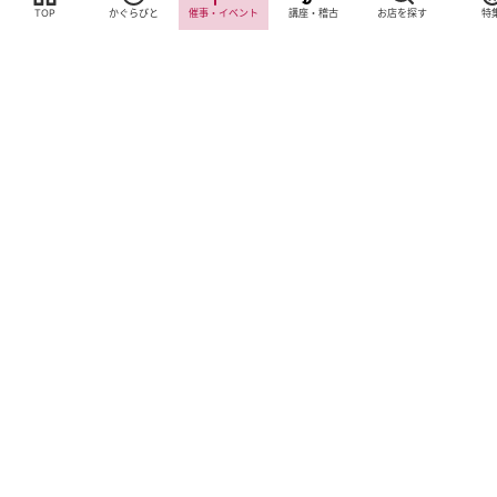
TOP
かぐらびと
催事・イベント
講座・稽古
お店を探す
特
サイトTOP
運営会社案内
サイト理念とコンセプト
プライバシーポリシー
サイトポリシー
お問合せ
掲載申し込み
店舗ログイン
Copyright(c) 2026 神楽坂 de かぐらむら Inc.All Rights Reserved.
Cookie 同意设置