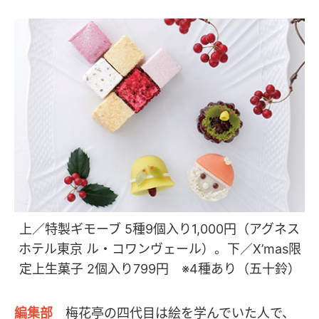
上／特製ギモーブ 5種9個入り1,000円（アグネス
ホテル東京 ル・コワンヴェール）。下／X’mas限
定上生菓子 2個入り799円 ※4種あり（五十鈴）
編集部
梅花亭の四代目は絵を学んでいた人で、