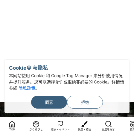
Cookie🍪 与隐私
本网站使用 Cookie 和 Google Tag Manager 来分析使用情况
并提升服务。您可以选择允许或拒绝非必要的 Cookie。详情请
参阅
隐私政策
。
同意
拒绝
Select Language
▼
TOP
かぐらびと
催事・イベント
講座・稽古
お店を探す
特