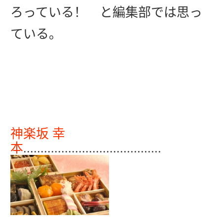
ろっている！ と編集部では思っ
ている。
神楽坂 幸
本
.
.......................................