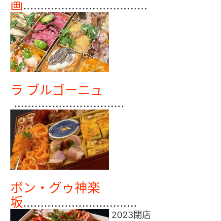
画
....................................
ラ ブルゴーニュ
................................
ボン・グゥ神楽
坂
.................................
2023閉店