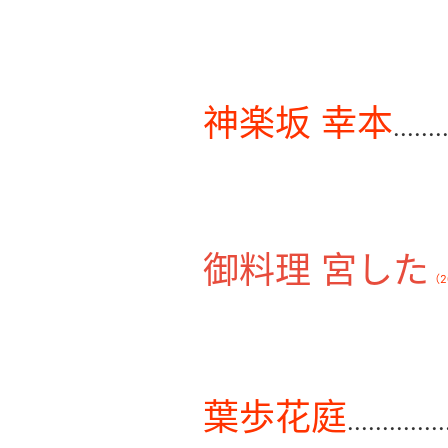
神楽坂 幸本
.......
御料理 宮した
（2
葉歩花庭
..............