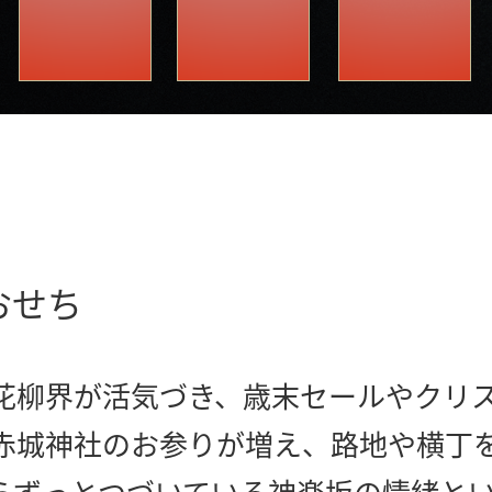
おせち
花柳界が活気づき、歳末セールやクリ
赤城神社のお参りが増え、路地や横丁