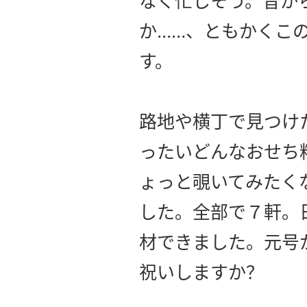
なく忙しそう。昔か
か……、ともかくこ
す。
路地や横丁で見つけ
ったいどんなおせち
ょっと覗いてみたく
した。全部で７軒。
材できました。元号
祝いしますか？