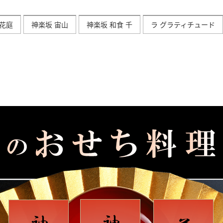
花庭
神楽坂 宙山
神楽坂 和食 千
ラ グラティチュード