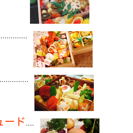
..............
..............
ュード
....