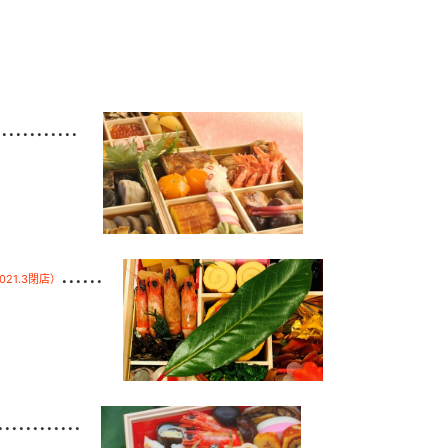
............
......
021.3閉店）
............