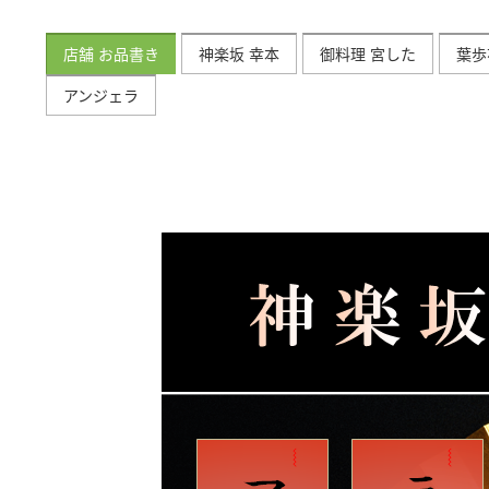
店舗 お品書き
神楽坂 幸本
御料理 宮した
葉歩
アンジェラ