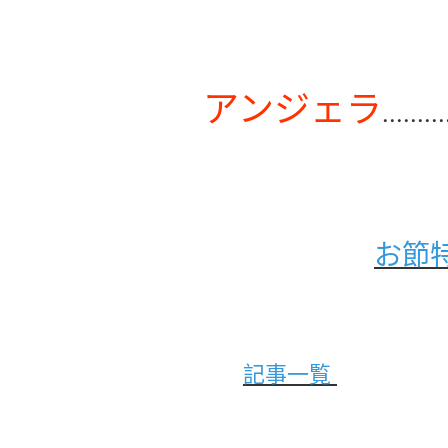
アンジェラ
.........
お節特
記事一覧