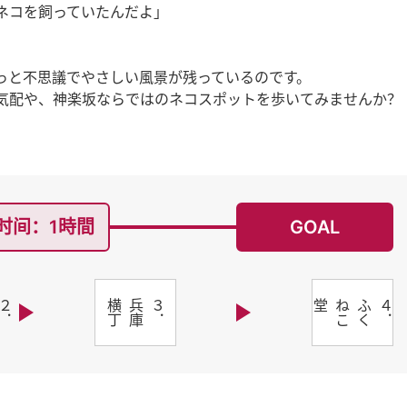
ネコを飼っていたんだよ」
っと不思議でやさしい風景が残っているのです。
気配や、神楽坂ならではのネコスポットを歩いてみませんか？
时间：1時間
GOAL
２
．
ね
こ
の
郵
便
局
と
い
う
な
ま
え
の
お
店
３
．
兵
庫
横
丁
４
．
ふ
く
ね
こ
堂