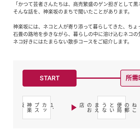
「かつて芸者さんたちは、商売繁盛のゲン担ぎとして黒
そんな話を、神楽坂のまちで聞いたことがあります。
神楽坂には、ネコと人が寄り添って暮らしてきた、ちょ
石畳の路地を歩きながら、暮らしの中に溶け込むネコの
ネコ好きにはたまらない散歩コースをご紹介します。
START
所需
１
．
カ
ッ
プ
ス
神
楽
坂