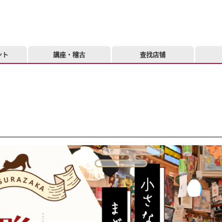
ント
講座・稽古
查找店铺