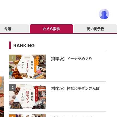
专题
かぐら散歩
街の掲示板
RANKING
1
【神楽坂】ドーナツめぐり
2
【神楽坂】粋な和モダンさんぽ