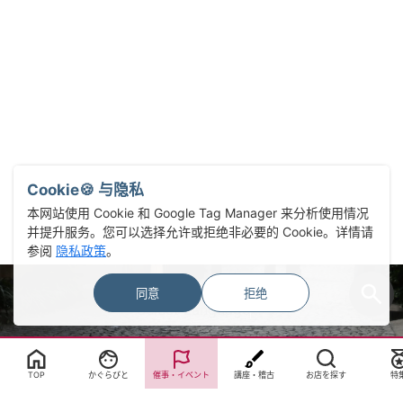
Cookie🍪 与隐私
本网站使用 Cookie 和 Google Tag Manager 来分析使用情况
并提升服务。您可以选择允许或拒绝非必要的 Cookie。详情请
参阅
隐私政策
。
同意
拒绝
Select Language
▼
TOP
かぐらびと
催事・イベント
講座・稽古
お店を探す
特