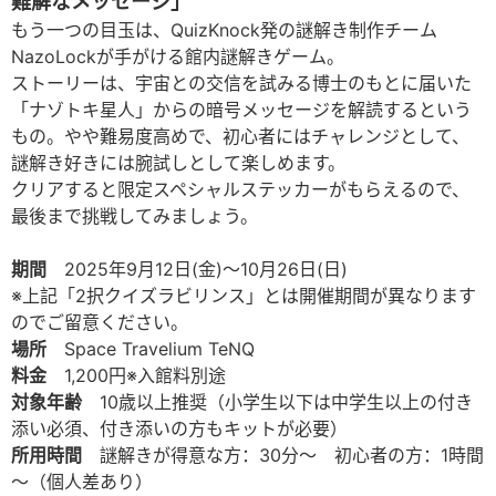
難解なメッセージ」
もう一つの目玉は、QuizKnock発の謎解き制作チーム
NazoLockが手がける館内謎解きゲーム。
ストーリーは、宇宙との交信を試みる博士のもとに届いた
「ナゾトキ星人」からの暗号メッセージを解読するという
もの。やや難易度高めで、初心者にはチャレンジとして、
謎解き好きには腕試しとして楽しめます。
クリアすると限定スペシャルステッカーがもらえるので、
最後まで挑戦してみましょう。
期間
2025年9月12日(金)～10月26日(日)
※上記「2択クイズラビリンス」とは開催期間が異なります
のでご留意ください。
場所
Space Travelium TeNQ
料金
1,200円※入館料別途
対象年齢
10歳以上推奨（小学生以下は中学生以上の付き
添い必須、付き添いの方もキットが必要）
所用時間
謎解きが得意な方：30分～ 初心者の方：1時間
～（個人差あり）