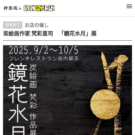
活动
お店の催し
神楽坂下
炭絵画作家 梵彩直司 「鏡花水月」展