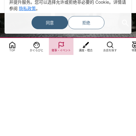
并提升服务。您可以选择允许或拒绝非必要的 Cookie。详情请
参阅
隐私政策
。
同意
拒绝
Select Language
▼
TOP
かぐらびと
催事・イベント
講座・稽古
お店を探す
特
サイトTOP
運営会社案内
サイト理念とコンセプト
プライバシーポリシー
サイトポリシー
お問合せ
掲載申し込み
店舗ログイン
Copyright(c) 2026 神楽坂 de かぐらむら Inc.All Rights Reserved.
Cookie 同意设置