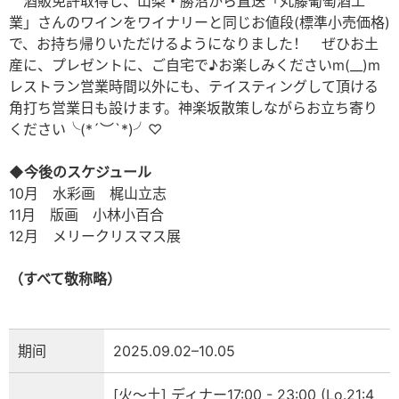
酒販免許取得し、山梨・勝沼から直送「丸藤葡萄酒工
業」さんのワインをワイナリーと同じお値段(標準小売価格)
で、お持ち帰りいただけるようになりました！ ぜひお土
産に、プレゼントに、ご自宅で♪お楽しみくださいm(__)m
レストラン営業時間以外にも、テイスティングして頂ける
角打ち営業日も設けます。神楽坂散策しながらお立ち寄り
ください╰(*´︶`*)╯♡
◆
今後のスケジュール
10月 水彩画 梶山立志
11月 版画 小林小百合
12月 メリークリスマス展
（すべて敬称略）
期间
2025.09.02–10.05
[火～土] ディナー17:00 - 23:00 (Lo.21:4