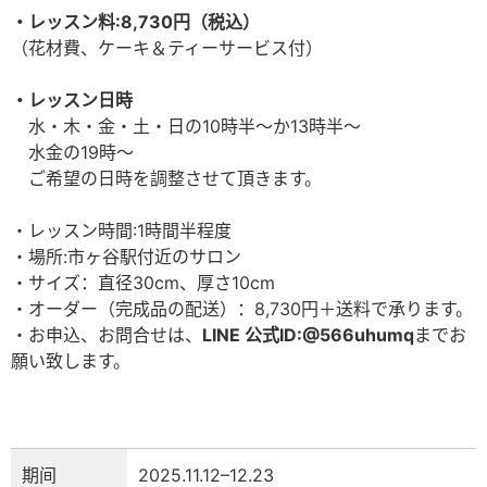
・レッスン料:8,730円（税込）
（花材費、ケーキ＆ティーサービス付）⁡⁡
・レッスン日時⁡
水・木・金・土・日の10時半〜か13時半〜⁡
水金の19時〜⁡
ご希望の日時を調整させて頂きます。⁡
・レッスン時間:1時間半程度⁡
・場所:市ヶ谷駅付近のサロン⁡
・サイズ：直径30cm、厚さ10cm
・オーダー（完成品の配送）：8,730円＋送料で承ります。
・お申込、お問合せは、
LINE 公式ID:@566uhumq
までお
願い致します。⁡
期间
2025.11.12–12.23