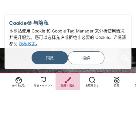
Cookie🍪 与隐私
本网站使用 Cookie 和 Google Tag Manager 来分析使用情况
并提升服务。您可以选择允许或拒绝非必要的 Cookie。详情请
参阅
隐私政策
。
同意
拒绝
Select Language
▼
かぐらびと
催事・イベント
講座・稽古
お店を探す
特集
サイトTOP
運営会社案内
サイト理念とコンセプト