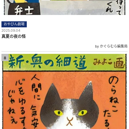
おやびん劇場
2025.09.04
真夏の夜の怪
by かぐらむら編集局
8