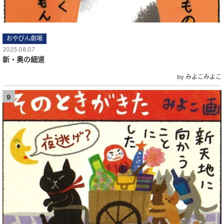
おやびん劇場
2025.08.07
新・奥の細道
by みよこみよこ
9