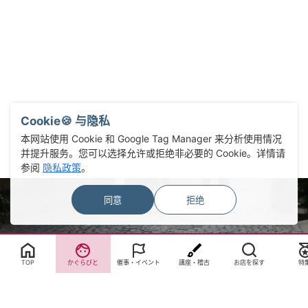
Cookie🍪 与隐私
本网站使用 Cookie 和 Google Tag Manager 来分析使用情况
并提升服务。您可以选择允许或拒绝非必要的 Cookie。详情请
参阅
隐私政策
。
同意
拒绝
Select Language
▼
TOP
かぐらびと
催事・イベント
講座・稽古
お店を探す
特