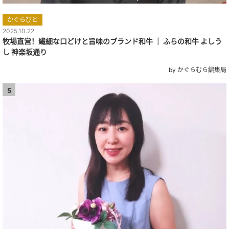
かぐらびと
2025.10.22
牧場直営！繊細な口どけと旨味のブランド和牛 ｜ ふらの和牛 よしう
し 神楽坂通り
by かぐらむら編集局
5