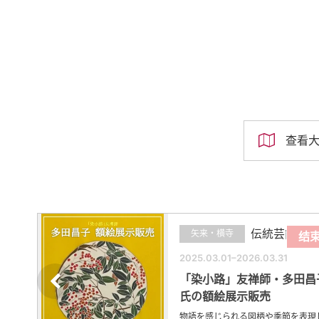
查看
伝統芸能
矢来・横寺
束
结
2025.03.01–2026.03.31
ウェ
「染小路」友禅師・多田昌
氏の額絵展示販売
とお
物語を感じられる図柄や季節を表現