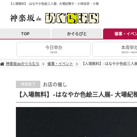
【入場無料】-はなやか色絵三人展- 大場紀穂子・小林加奈・小萌
TOP
かぐらびと
催事・イベ
今日举办
本周举
08/08
08/03～08/0
神楽坂deかぐらむら
催事・イベント
【入場無料】-はなやか色絵三人展
お店の催し
神楽坂下
【入場無料】-はなやか色絵三人展- 大場紀