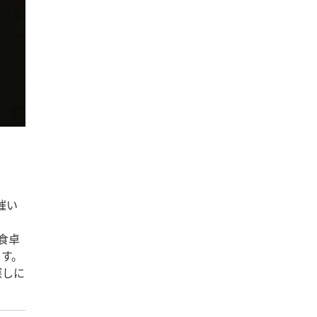
催い
食卓
ます。
探しに