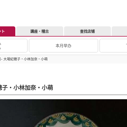
ント
講座・稽古
查找店铺
办
本月举办
9
- 大場紀穂子・小林加奈・小萌
穂子・小林加奈・小萌