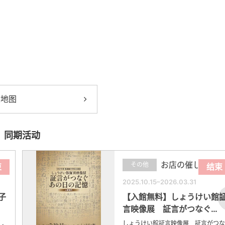
大地图
同期活动
お店の催し
その他
束
结束
2025.10.15–2026.03.31
子
【入館無料】しょうけい館
言映像展 証言がつなぐ…
し
しょうけい館証言映像展 証言がつな