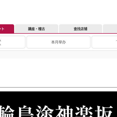
ント
講座・稽古
查找店铺
办
本月举办
9